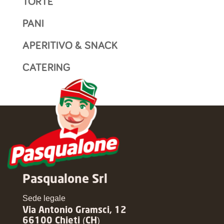
TORTE
PANI
APERITIVO & SNACK
CATERING
Pasqualone Srl
Sede legale
Via Antonio Gramsci, 12
66100 Chieti (CH)