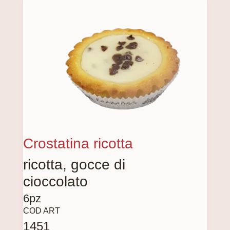
Crostatina ricotta
ricotta, gocce di
cioccolato
6pz
COD ART
1451